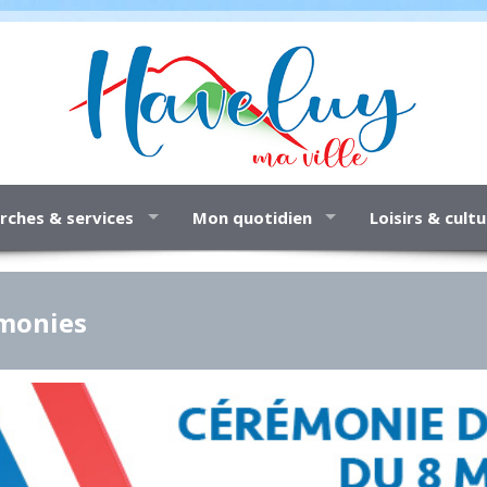
ches & services
Mon quotidien
Loisirs & cult
monies