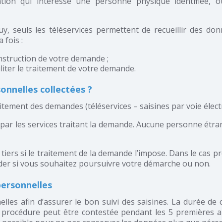
on qui intéresse une personne physique identifiée, ou
y, seuls les téléservices permettent de recueillir des don
 fois :
nstruction de votre demande ;
liter le traitement de votre demande.
onnelles collectées ?
itement des demandes (téléservices – saisines par voie élec
ar les services traitant la demande. Aucune personne étra
iers si le traitement de la demande l’impose. Dans le cas pr
ider si vous souhaitez poursuivre votre démarche ou non.
ersonnelles
s afin d’assurer le bon suivi des saisines. La durée de c
une procédure peut être contestée pendant les 5 première