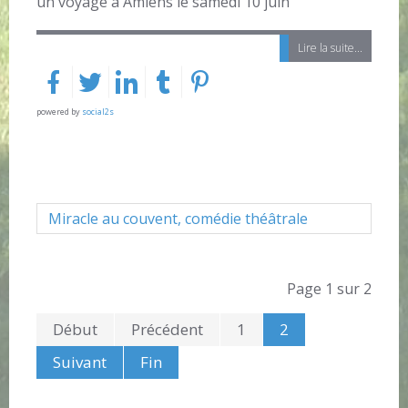
un voyage à Amiens le samedi 10 juin
Lire la suite...
powered by
social2s
Miracle au couvent, comédie théâtrale
Page 1 sur 2
Début
Précédent
1
2
Suivant
Fin